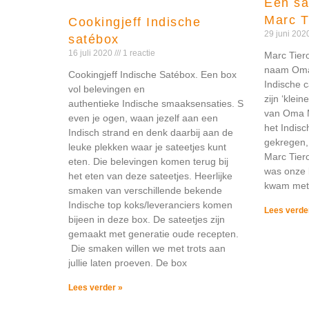
Een s
Marc T
Cookingjeff Indische
29 juni 20
satébox
16 juli 2020
1 reactie
Marc Tiero
naam Oma
Cookingjeff Indische Satébox. Een box
Indische c
vol belevingen en
zijn ‘klei
authentieke Indische smaaksensaties. Sluit
van Oma M
even je ogen, waan jezelf aan een
het Indis
Indisch strand en denk daarbij aan de
gekregen,
leuke plekken waar je sateetjes kunt
Marc Tier
eten. Die belevingen komen terug bij
was onze 
het eten van deze sateetjes. Heerlijke
kwam me
smaken van verschillende bekende
Indische top koks/leveranciers komen
Lees verde
bijeen in deze box. De sateetjes zijn
gemaakt met generatie oude recepten.
Die smaken willen we met trots aan
jullie laten proeven. De box
Lees verder »