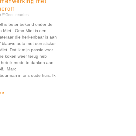
amenwerking met
ierolf
20
Geen reacties
lf is beter bekend onder de
 Miet. Oma Miet is een
ateraar die herkenbaar is aan
ne’ blauwe auto met een sticker
iet. Dat ik mijn passie voor
che koken weer terug heb
 heb ik mede te danken aan
olf. Marc
buurman in ons oude huis. Ik
t
r »