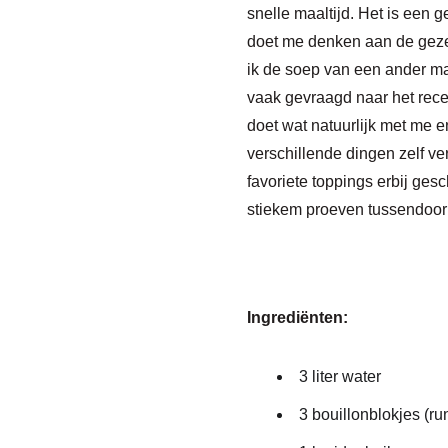
snelle maaltijd. Het is een 
doet me denken
aan de gezel
ik
de soep van een ander maa
vaak gevraagd naar het recep
doet wat natuurlijk met me e
verschillend
e dingen zelf ve
favoriete
toppings
erbij gesc
stiekem proeven tussendoor
Ingrediënten:
3 liter water
3 bouillonblokjes (ru