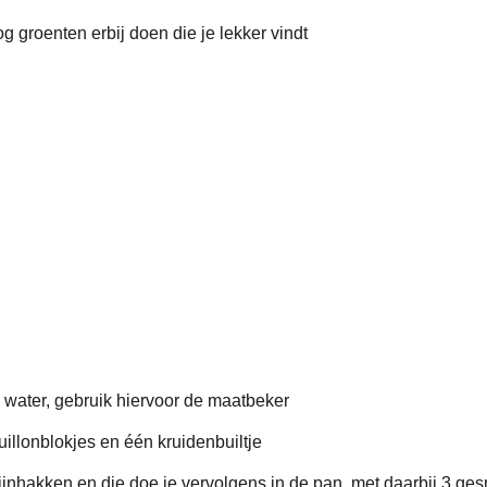
og groenten erbij doen die je lekker vindt
r
water, gebruik
hiervoo
r de maatbeker
uillonblokjes en
éé
n kruidenbuiltje
fijnhakken
en die doe je vervolgens in de pan, met daarbij 3 g