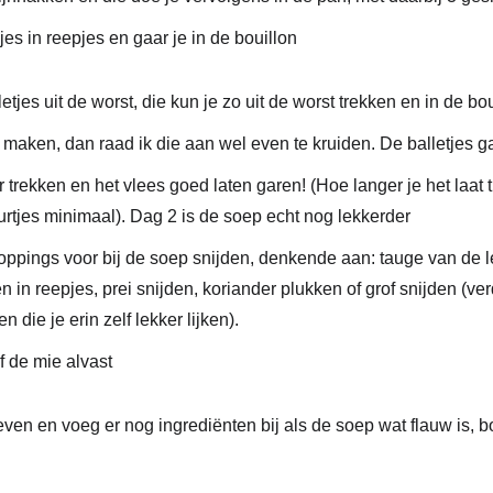
jes in reepjes en gaar je in de bouillon
lletjes uit de worst, die kun je zo uit de worst trekken en in de bo
 maken, dan raad ik die aan wel even te kruiden. De balletjes ga
er trekken en het vlees goed laten garen! (Hoe langer je het laat
uurtjes minimaal). Dag 2 is de soep echt nog lekkerder
toppings
voor bij de soep snijden, denkende aan:
tauge
van de le
 in reepjes, prei snijden, koriander plukken of grof snijden (ve
 die je erin zelf lekker lijken).
f de mie alvast
en en voeg er nog ingrediënten bij als de soep wat flauw is, b