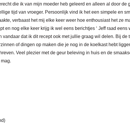
gerecht die ik van mijn moeder heb geleerd
en alleen al door de 
lige tijd van vroeger. Persoonlijk vind ik het een simpele en
kte, verbaast het mij elke keer weer hoe enthousiast het ze m
t en nog elke keer krijg ik wel eens beri
chtjes
‘ Jeff
raad eens 
n vandaar dat ik dit recept
ook met jullie graag wil delen. Bij de
rzinnen of dingen op maken die je nog in de koelkast hebt liggen
hreven. Veel plezier met de geur beleving in huis en de smaaksen
 mag.
nd)