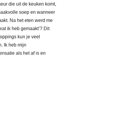
geur die uit de keuken komt,
 smaakvolle soep en wanneer
aakt. Na het eten werd me
wat ik heb gemaak
t
’? Dit
toppings
kun je veel
. Ik heb mijn
satie als het af is
en