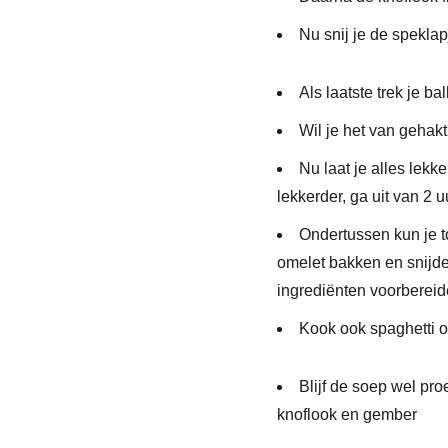
Nu
snij je de speklap
Als
laatste trek je ba
Wil
je het van gehakt
Nu
laat je alles lekk
lekkerder, ga uit van 2 
Ondertussen
kun je
omelet bakken en snijden
ingrediënten voorbereiden
Kook
ook spaghetti o
Blijf
de soep wel proev
knoflook en gember